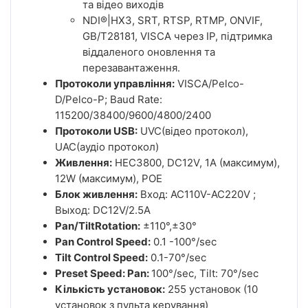
та відео виходів
NDI®|HX3, SRT, RTSP, RTMP, ONVIF,
GB/T28181, VISCA через IP, підтримка
віддаленого оновлення та
перезавантаження.
Протоколи управління:
VISCA/Pelco-
D/Pelco-P; Baud Rate:
115200/38400/9600/4800/2400
Протоколи USB:
UVC(відео протокол),
UAC(аудіо протокол)
Живлення:
HEC3800, DC12V, 1A (максимум),
12W (максимум), POE
Блок живлення:
Вход: AC110V-AC220V ;
Выход: DC12V/2.5A
Pan/TiltRotation:
±110°,±30°
Pan Control Speed:
0.1 -100°/sec
Tilt Control Speed:
0.1-70°/sec
Preset Speed: Pan:
100°/sec, Tilt: 70°/sec
Кількість установок:
255 установок (10
установок з пульта керування)