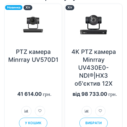
Новинка
Хіт
Хіт
PTZ камера
4K PTZ камера
Minrray UV570D1
Minrray
UV430E0-
NDI®|HX3
об'єктив 12X
41 614.00
від 98 733.00
грн.
грн.
У КОШИК
ВИБРАТИ