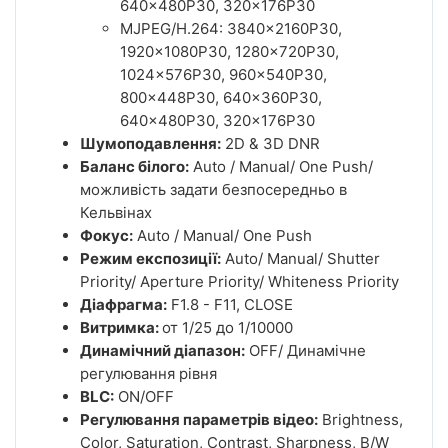
640x480P30, 320x176P30
MJPEG/H.264: 3840x2160P30,
1920x1080P30, 1280x720P30,
1024x576P30, 960x540P30,
800x448P30, 640x360P30,
640x480P30, 320x176P30
Шумоподавлення:
2D & 3D DNR
Баланс білого:
Auto / Manual/ One Push/
можливість задати безпосередньо в
Кельвінах
Фокус:
Auto / Manual/ One Push
Режим експозиції:
Auto/ Manual/ Shutter
Priority/ Aperture Priority/ Whiteness Priority
Діафрагма:
F1.8 - F11, CLOSE
Витримка:
от 1/25 до 1/10000
Динамічний діапазон:
OFF/ Динамічне
регулювання рівня
BLC:
ON/OFF
Регулювання параметрів відео:
Brightness,
Color, Saturation, Contrast, Sharpness, B/W