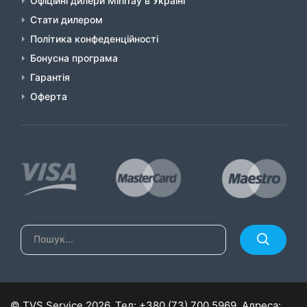
Офіційні дилери Minrray в Україні
Стати дилером
Політика конфеденційності
Бонусна програма
Гарантія
Оферта
©
TVS Service
2026, Тел:
+380 (73) 700 5969
,
Адреса: