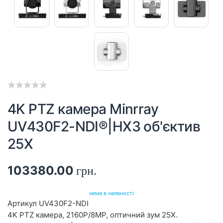
4K PTZ камера Minrray
UV430F2-NDI®|HX3 об'єктив
25X
103380.00
грн.
нема в наявності
Артикул
UV430F2-NDI
4K PTZ камера, 2160P/8MP, оптичний зум 25X.