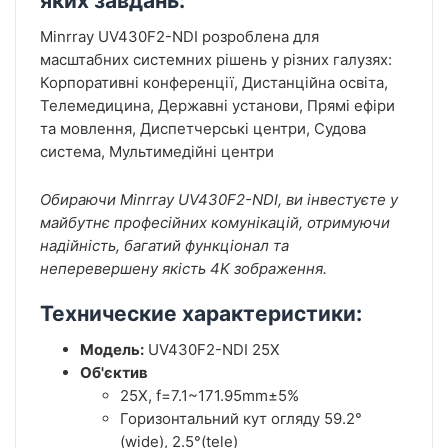
яких завдань:
Minrray UV430F2-NDI розроблена для
масштабних системних рішень у різних галузях:
Корпоративні конференції,
Дистанційна освіта,
Телемедицина,
Державні установи,
Прямі ефіри
та мовлення,
Диспетчерські центри,
Судова
система,
Мультимедійні центри
Обираючи Minrray UV430F2-NDI, ви інвестуєте у
майбутнє професійних комунікацій, отримуючи
надійність, багатий функціонал та
неперевершену якість 4K зображення.
Технические характеристики:
Модель:
UV430F2-NDI 25X
Об'єктив
25X, f=7.1~171.95mm±5%
Горизонтальний кут огляду 59.2°
(wide), 2.5°(tele)