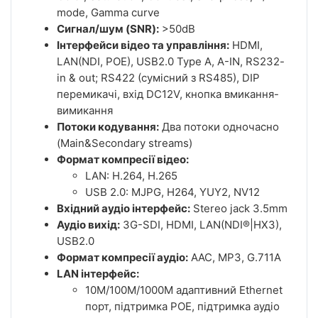
mode, Gamma curve
Сигнал/шум (SNR):
>50dB
Інтерфейси відео та управління:
HDMI,
LAN(NDI, POE), USB2.0 Type A, A-IN, RS232-
in & out; RS422 (сумісний з RS485), DIP
перемикачі, вхід DC12V, кнопка вмикання-
вимикання
Потоки кодування:
Два потоки одночасно
(Main&Secondary streams)
Формат компресії відео:
LAN: H.264, H.265
USB 2.0: MJPG, H264, YUY2, NV12
Вхідний аудіо інтерфейс:
Stereo jack 3.5mm
Аудіо вихід:
3G-SDI, HDMI, LAN(NDI®|HX3),
USB2.0
Формат компресії аудіо:
AAC, MP3, G.711A
LAN інтерфейс:
10M/100M/1000M адаптивний Ethernet
порт, підтримка POE, підтримка аудіо