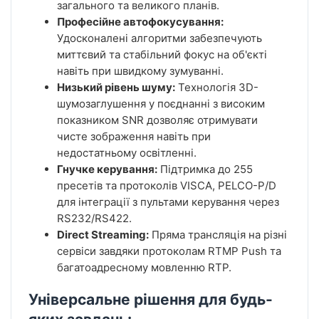
загального та великого планів.
Професійне автофокусування:
Удосконалені алгоритми забезпечують
миттєвий та стабільний фокус на об'єкті
навіть при швидкому зумуванні.
Низький рівень шуму:
Технологія 3D-
шумозаглушення у поєднанні з високим
показником SNR дозволяє отримувати
чисте зображення навіть при
недостатньому освітленні.
Гнучке керування:
Підтримка до 255
пресетів та протоколів VISCA, PELCO-P/D
для інтеграції з пультами керування через
RS232/RS422.
Direct Streaming:
Пряма трансляція
на різні
сервіси завдяки протоколам RTMP Push та
багатоадресному мовленню RTP.
Універсальне рішення для будь-