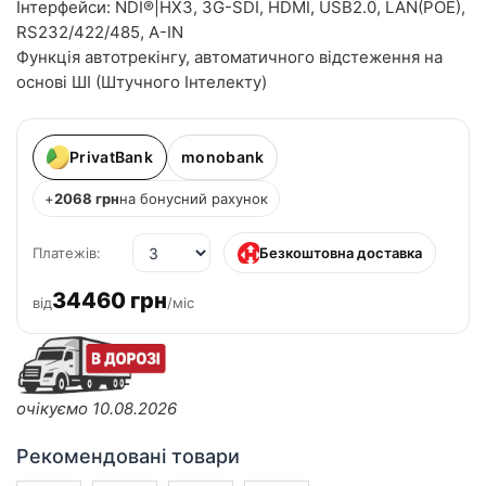
Інтерфейси: NDI®|HX3, 3G-SDI, HDMI, USB2.0, LAN(POE),
RS232/422/485, A-IN
Функція автотрекінгу, автоматичного відстеження на
основі ШІ (Штучного Інтелекту)
PrivatBank
monobank
+
2068 грн
на бонусний рахунок
Платежів:
Безкоштовна доставка
34460 грн
від
/міс
очікуємо 10.08.2026
Рекомендовані товари