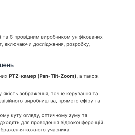
і та Є провідним виробником уніфікованих
т, включаючи дослідження, розробку,
ішень
сних
PTZ-камер (Pan-Tilt-Zoom)
, а також
у якість зображення, точне керування та
візійного виробництва, прямого ефіру та
му куту огляду, оптичному зуму та
ідходять для проведення відеоконференцій,
зображення кожного учасника.