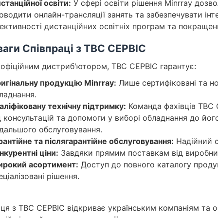
станційної освіти:
У сфері освіти рішення Minrray дозво
оводити онлайн-трансляції занять та забезпечувати ін
ективності дистанційних освітніх програм та покращенн
аги Співпраці з ТВС СЕРВІС
 офіційним дистриб'ютором, ТВС СЕРВІС гарантує:
игінальну продукцію Minrray:
Лише сертифіковані та но
ладнання.
аліфіковану технічну підтримку:
Команда фахівців ТВС 
д консультацій та допомоги у виборі обладнання до йог
дальшого обслуговування.
рантійне та післягарантійне обслуговування:
Надійний с
нкурентні ціни:
Завдяки прямим поставкам від виробни
рокий асортимент:
Доступ до повного каталогу продук
еціалізовані рішення.
ця з ТВС СЕРВІС відкриває українським компаніям та 