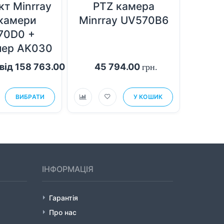
т Minrray
PTZ камера
К
камери
Minrray UV570B6
відео
70D0 +
Min
лер AK030
(V
від 158 763.00
45 794.00
33
грн.
грн.
ВИБРАТИ
У КОШИК
ІНФОРМАЦІЯ
Гарантія
Про нас