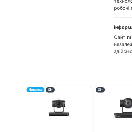
техноло
робочі 
Інформ
Сайт
m
незалеж
здійсню
Новинка
Хіт
Хіт