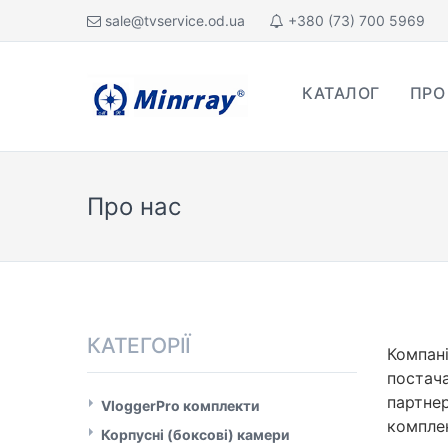
sale@tvservice.od.ua
+380 (73) 700 5969
КАТАЛОГ
ПРО
Про нас
КАТЕГОРІЇ
Компан
постача
партнер
VloggerPro комплекти
комплек
Корпусні (боксові) камери