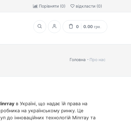
Порівняти (
0
)
відкласти (
0
)
0
0.00
грн.
Головна
Про нас
inrray
в Україні, що надає їй права на
иробника на українському ринку. Це
 до інноваційних технологій Minrray та