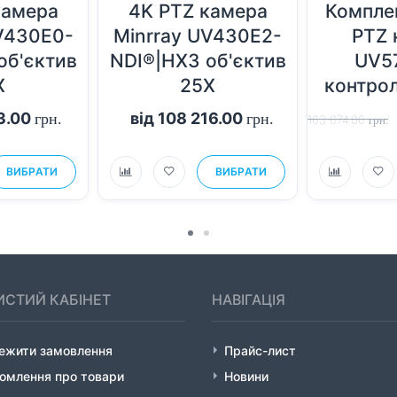
камера
4K PTZ камера
Комплек
V430E0-
Minrray UV430E2-
PTZ 
об'єктив
NDI®|HX3 об'єктив
UV5
X
25X
контро
33.00
від 108 216.00
грн.
грн.
163 674.00
грн.
ВИБРАТИ
ВИБРАТИ
СТИЙ КАБІНЕТ
НАВІГАЦІЯ
тежити замовлення
Прайс-лист
омлення про товари
Новини