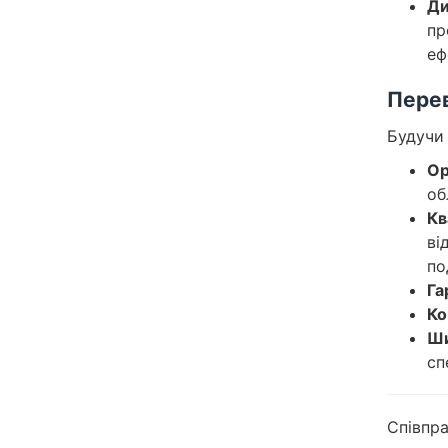
Ди
пр
еф
Перев
Будучи
Ор
об
Кв
ві
по
Га
Ко
Ши
сп
Співпра