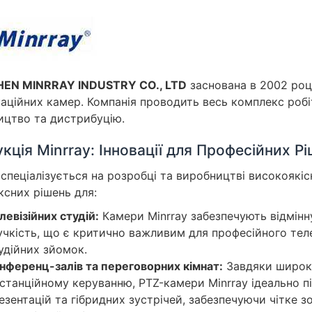
EN MINRRAY INDUSTRY CO., LTD
заснована в 2002 роц
аційних камер. Компанія проводить весь комплекс робі
ицтво та дистрибуцію.
кція Minrray: Інновації для Професійних Р
 спеціалізується на розробці та виробництві високоякі
сних рішень для:
левізійних студій:
Камери Minrray забезпечують відмінн
учкість, що є критично важливим для професійного теле
удійних зйомок.
нференц-залів та переговорних кімнат:
Завдяки широко
станційному керуванню, PTZ-камери Minrray ідеально п
езентацій та гібридних зустрічей, забезпечуючи чітке 