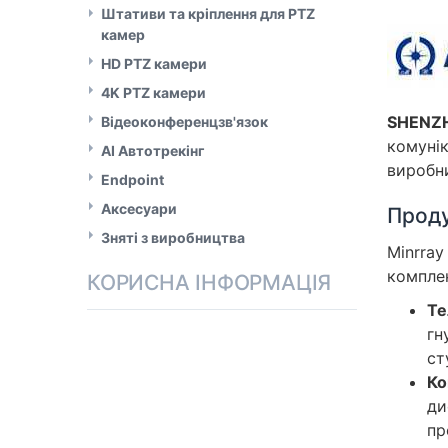
Штативи та кріплення для PTZ
камер
HD PTZ камери
4K PTZ камери
SHENZH
Відеоконференцзв'язок
комунік
AI Автотрекінг
виробн
Endpoint
Аксесуари
Проду
Зняті з виробництва
Minrray
комплек
КОРИСНА ІНФОРМАЦІЯ
Те
гн
ст
Ко
ди
пр