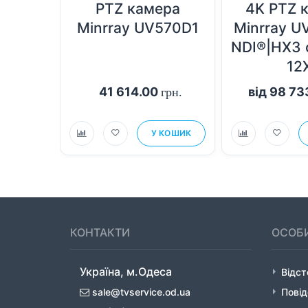
PTZ камера
4K PTZ 
Minrray UV570D1
Minrray U
NDI®|HX3 
12
41 614.00
від 98 7
грн.
У КОШИК
КОНТАКТИ
ОСОБИ
Україна, м.Одеса
Відс
sale@tvservice.od.ua
Повід