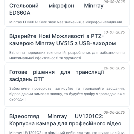
09-09-2025
Стельовий мікрофон Minrray
ED660A
Minrray ED660A: Коли звук має значення, а мікрофон невидимий.
10-07-2025
Відкрийте Нові Можливості з PTZ-
камерою Minrray UV515 з USB-виходом
Втілення передових технологій, розроблених для забезпечення
максимальної ефективності та зручності
26-06-2025
Готове рішення для трансляції
засідань ОТГ
Забезпечте прозорість, записуйте та транслюйте засідання,
відповідаючи вимогам закону, та будуйте довіру з громадою вже
сьогодні!
09-06-2025
Відеоогляд Minrray UV1201C2:
Корпусна камера для професійного відео
Minrray UV1201C2 це відмінний вибір для тих, хто шукає надійну,