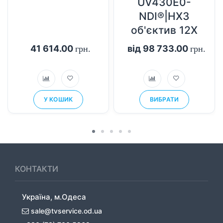
UV430E0-
NDI®|HX3
об'єктив 12X
41 614.00
від 98 733.00
грн.
грн.
У КОШИК
ВИБРАТИ
КОНТАКТИ
Україна, м.Одеса
sale@tvservice.od.ua