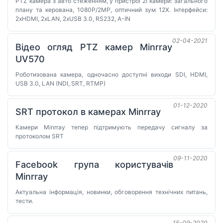
PTZ камера з авто стеженням, у пристрої 2і камери: загального
плану та керована, 1080P/2MP, оптичний зум 12X. Інтерфейси:
2хHDMI, 2хLAN, 2xUSB 3.0, RS232, A-IN
02-04-2021
Відео огляд PTZ камер Minrray
UV570
Роботизована камера, одночасно доступні виходи SDI, HDMI,
USB 3.0, LAN (NDI, SRT, RTMP)
01-12-2020
SRT протокол в камерах Minrray
Камери Minrray тепер підтримують передачу сигналу за
протоколом SRT
09-11-2020
Facebook група користувачів
Minrray
Актуальна інформація, новинки, обговорення технічних питань,
тести.
15-09-2020