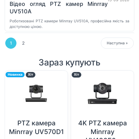
Відео огляд PTZ камер Minrray
UV510A
Роботизовані PTZ камери Minrray UV510A, професійна якість за
доступною ціною.
1
2
Next
Наступна »
Зараз купують
Новинка
Хіт
Хіт
PTZ камера
4K PTZ камера
Minrray UV570D1
Minrray