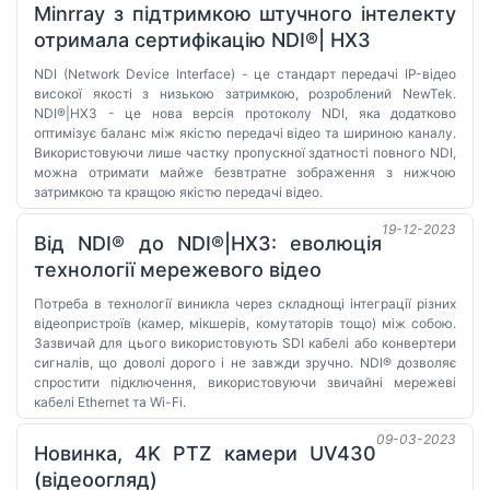
Minrray з підтримкою штучного інтелекту
отримала сертифікацію NDI®| HX3
NDI (Network Device Interface) - це стандарт передачі IP-відео
високої якості з низькою затримкою, розроблений NewTek.
NDI®|HX3 - це нова версія протоколу NDI, яка додатково
оптимізує баланс між якістю передачі відео та шириною каналу.
Використовуючи лише частку пропускної здатності повного NDI,
можна отримати майже безвтратне зображення з нижчою
затримкою та кращою якістю передачі відео.
19-12-2023
Від NDI® до NDI®|HX3: еволюція
технології мережевого відео
Потреба в технології виникла через складнощі інтеграції різних
відеопристроїв (камер, мікшерів, комутаторів тощо) між собою.
Зазвичай для цього використовують SDI кабелі або конвертери
сигналів, що доволі дорого і не завжди зручно. NDI® дозволяє
спростити підключення, використовуючи звичайні мережеві
кабелі Ethernet та Wi-Fi.
09-03-2023
Новинка, 4K PTZ камери UV430
(відеоогляд)