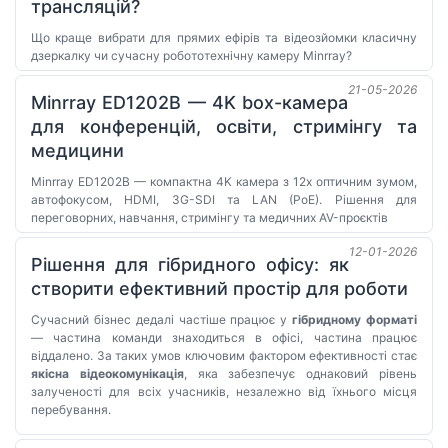
трансляцій?
Що краще вибрати для прямих ефірів та відеозйомки класичну
дзеркалку чи сучасну робототехнічну камеру Minrray?
21-05-2026
Minrray ED1202B — 4K box-камера
для конференцій, освіти, стримінгу та
медицини
Minrray ED1202B — компактна 4K камера з 12x оптичним зумом,
автофокусом, HDMI, 3G-SDI та LAN (PoE). Рішення для
переговорних, навчання, стримінгу та медичних AV-проєктів
12-01-2026
Рішення для гібридного офісу: як
створити ефективний простір для роботи
Сучасний бізнес дедалі частіше працює у
гібридному форматі
— частина команди знаходиться в офісі, частина працює
віддалено. За таких умов ключовим фактором ефективності стає
якісна відеокомунікація
, яка забезпечує однаковий рівень
залученості для всіх учасників, незалежно від їхнього місця
перебування.